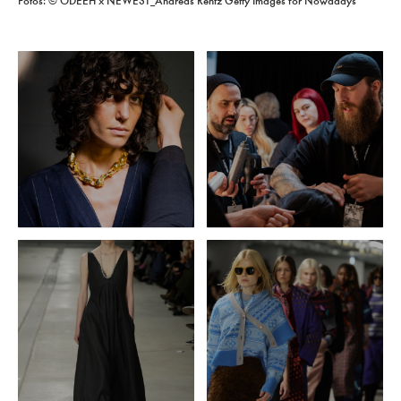
Fotos: © ODEEH x NEWEST_Andreas Rentz Getty Images for Nowadays