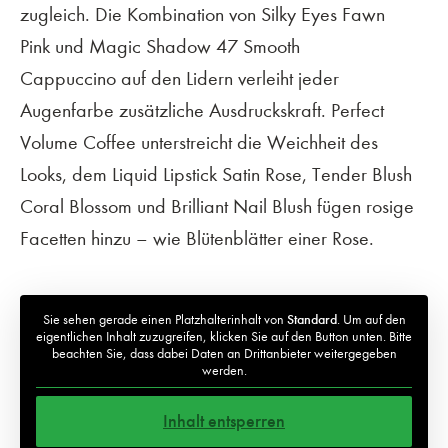
zugleich. Die Kombination von Silky Eyes Fawn
Pink und Magic Shadow 47 Smooth
Cappuccino auf den Lidern verleiht jeder
Augenfarbe zusätzliche Ausdruckskraft. Perfect
Volume Coffee unterstreicht die Weichheit des
Looks, dem Liquid Lipstick Satin Rose, Tender Blush
Coral Blossom und Brilliant Nail Blush fügen rosige
Facetten hinzu – wie Blütenblätter einer Rose.
Sie sehen gerade einen Platzhalterinhalt von
Standard
. Um auf den
eigentlichen Inhalt zuzugreifen, klicken Sie auf den Button unten. Bitte
beachten Sie, dass dabei Daten an Drittanbieter weitergegeben
werden.
Inhalt entsperren