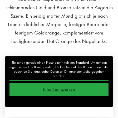
schimmerndes Gold und Bronze setzen die Augen in
Szene. Ein seidig matter Mund gibt sich je nach
Laune in lieblicher Magnolie, frostiger Beere oder
feurigem Goldorange, komplementiert vom
hochglänzenden Hot Orange des Nagellacks.
Sie sehen gerade einen Platzhalterinhalt von
Standard
. Um auf den
eigentlichen Inhalt zuzugreifen, klicken Sie auf den Button unten. Bitte
beachten Sie, dass dabei Daten an Drittanbieter weitergegeben
werden.
Inhalt entsperren
Weitere Informationen