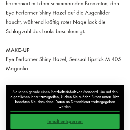
harmoniert mit dem schimmernden Bronzeton, den
Eye Performer Shiny Hazel auf die Augenlider
haucht, während kräftig roter Nagellack die
Schlagzahl des Looks beschleunigt.
MAKE-UP
Eye Performer Shiny Hazel, Sensual Lipstick M 405
Magnolia
Sie sehen gerade einen Platzhalterinhalt von
Standard
. Um auf den
eigentlichen Inhalt zuzugreifen, klicken Sie auf den Button unten. Bitte
beachten Sie, dass dabei Daten an Drittanbieter weitergegeben
werden.
Inhalt entsperren