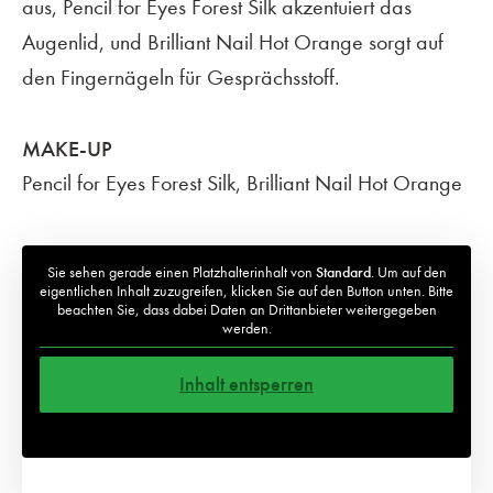
aus, Pencil for Eyes Forest Silk akzentuiert das
Augenlid, und Brilliant Nail Hot Orange sorgt auf
den Fingernägeln für Gesprächsstoff.
MAKE-UP
Pencil for Eyes Forest Silk, Brilliant Nail Hot Orange
Sie sehen gerade einen Platzhalterinhalt von
Standard
. Um auf den
eigentlichen Inhalt zuzugreifen, klicken Sie auf den Button unten. Bitte
beachten Sie, dass dabei Daten an Drittanbieter weitergegeben
werden.
Inhalt entsperren
Weitere Informationen