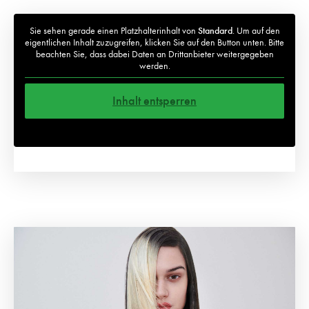
Sie sehen gerade einen Platzhalterinhalt von
Standard
. Um auf den
eigentlichen Inhalt zuzugreifen, klicken Sie auf den Button unten. Bitte
beachten Sie, dass dabei Daten an Drittanbieter weitergegeben
werden.
Inhalt entsperren
Weitere Informationen