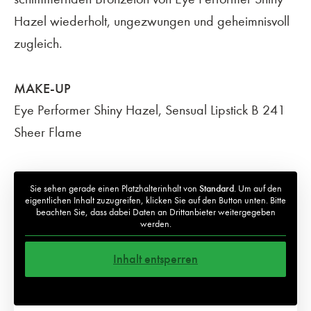
Hazel wiederholt, ungezwungen und geheimnisvoll
zugleich.
MAKE-UP
Eye Performer Shiny Hazel, Sensual Lipstick B 241
Sheer Flame
Sie sehen gerade einen Platzhalterinhalt von
Standard
. Um auf den
eigentlichen Inhalt zuzugreifen, klicken Sie auf den Button unten. Bitte
beachten Sie, dass dabei Daten an Drittanbieter weitergegeben
werden.
Inhalt entsperren
Weitere Informationen